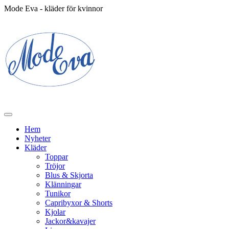
Mode Eva - kläder för kvinnor
Hem
Nyheter
Kläder
Toppar
Tröjor
Blus & Skjorta
Klänningar
Tunikor
Capribyxor & Shorts
Kjolar
Jackor&kavajer