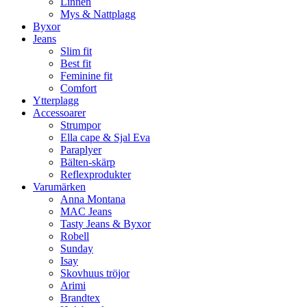
Linnen
Mys & Nattplagg
Byxor
Jeans
Slim fit
Best fit
Feminine fit
Comfort
Ytterplagg
Accessoarer
Strumpor
Ella cape & Sjal Eva
Paraplyer
Bälten-skärp
Reflexprodukter
Varumärken
Anna Montana
MAC Jeans
Tasty Jeans & Byxor
Robell
Sunday
Isay
Skovhuus tröjor
Arimi
Brandtex