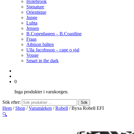
Holebrook
Signature
Orientique
Junge
Luhta
Jensen
B.Copenhagen – B.Coastline
Fraas
Athison bälten
Ulla Jacobsson – cape o sjal
Vouge
Smart in the dark
0
Inga produkter i varukorgen.
Sök efter:
Sök
Hem
/
Shop
/
Varumärken
/
Robell
/ Byxa Robell EFI
🔍