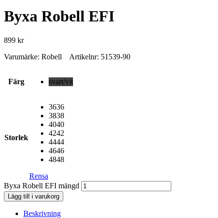
Byxa Robell EFI
899
kr
Varumärke: Robell Artikelnr: 51539-90
Färg
svart/vit
36
36
38
38
40
40
42
42
Storlek
44
44
46
46
48
48
Rensa
Byxa Robell EFI mängd
Lägg till i varukorg
Beskrivning