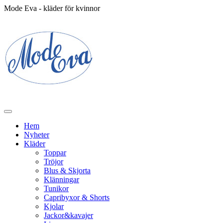
Mode Eva - kläder för kvinnor
Hem
Nyheter
Kläder
Toppar
Tröjor
Blus & Skjorta
Klänningar
Tunikor
Capribyxor & Shorts
Kjolar
Jackor&kavajer