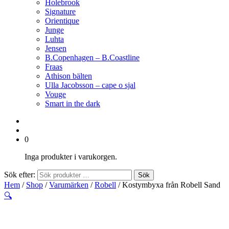
Holebrook
Signature
Orientique
Junge
Luhta
Jensen
B.Copenhagen – B.Coastline
Fraas
Athison bälten
Ulla Jacobsson – cape o sjal
Vouge
Smart in the dark
0
Inga produkter i varukorgen.
Sök efter:
Sök
Hem
/
Shop
/
Varumärken
/
Robell
/ Kostymbyxa från Robell Sand
🔍