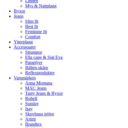
Linnen
Mys & Nattplagg
Byxor
Jeans
Slim fit
Best fit
Feminine fit
Comfort
Ytterplagg
Accessoarer
Strumpor
Ella cape & Sjal Eva
Paraplyer
Bälten-skärp
Reflexprodukter
Varumärken
Anna Montana
MAC Jeans
Tasty Jeans & Byxor
Robell
Sunday
Isay
Skovhuus tröjor
Arimi
Brandtex