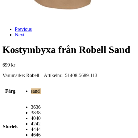
Previous
Next
Kostymbyxa från Robell Sand
699
kr
Varumärke: Robell Artikelnr: 51408-5689-113
Färg
sand
36
36
38
38
40
40
42
42
Storlek
44
44
46
46