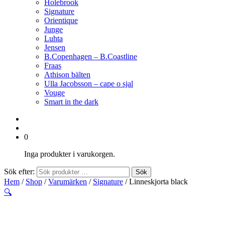
Holebrook
Signature
Orientique
Junge
Luhta
Jensen
B.Copenhagen – B.Coastline
Fraas
Athison bälten
Ulla Jacobsson – cape o sjal
Vouge
Smart in the dark
0
Inga produkter i varukorgen.
Sök efter:
Sök
Hem
/
Shop
/
Varumärken
/
Signature
/ Linneskjorta black
🔍