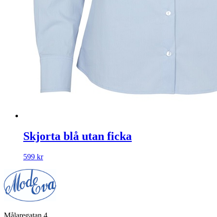
Skjorta blå utan ficka
599
kr
Målaregatan 4