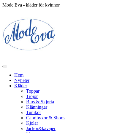
Mode Eva - kläder för kvinnor
Hem
Nyheter
Kläder
Toppar
Tröjor
Blus & Skjorta
Klänningar
Tunikor
Capribyxor & Shorts
Kjolar
Jackor&kavajer