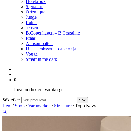
Holebrook
Signature
Orientique
Junge
Luhta
Jensen
B.Copenhagen – B.Coastline
Fraas
Athison bälten
Ulla Jacobsson – cape o sjal
Vouge
Smart in the dark
0
Inga produkter i varukorgen.
Sök efter:
Sök
Hem
/
Shop
/
Varumärken
/
Signature
/ Topp Navy
🔍