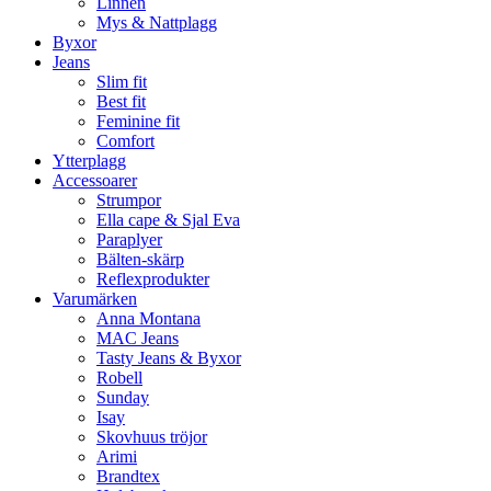
Linnen
Mys & Nattplagg
Byxor
Jeans
Slim fit
Best fit
Feminine fit
Comfort
Ytterplagg
Accessoarer
Strumpor
Ella cape & Sjal Eva
Paraplyer
Bälten-skärp
Reflexprodukter
Varumärken
Anna Montana
MAC Jeans
Tasty Jeans & Byxor
Robell
Sunday
Isay
Skovhuus tröjor
Arimi
Brandtex