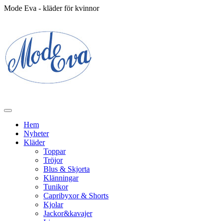
Mode Eva - kläder för kvinnor
Hem
Nyheter
Kläder
Toppar
Tröjor
Blus & Skjorta
Klänningar
Tunikor
Capribyxor & Shorts
Kjolar
Jackor&kavajer