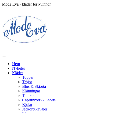
Mode Eva - kläder för kvinnor
Hem
Nyheter
Kläder
Toppar
Tröjor
Blus & Skjorta
Klänningar
Tunikor
Capribyxor & Shorts
Kjolar
Jackor&kavajer