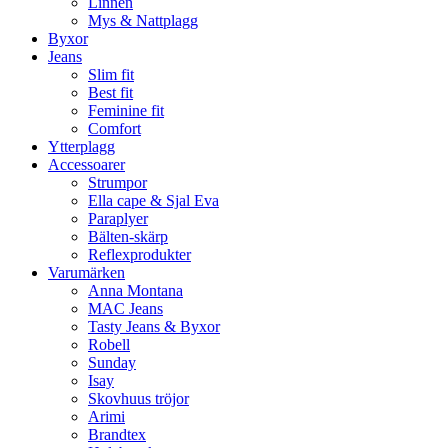
Linnen
Mys & Nattplagg
Byxor
Jeans
Slim fit
Best fit
Feminine fit
Comfort
Ytterplagg
Accessoarer
Strumpor
Ella cape & Sjal Eva
Paraplyer
Bälten-skärp
Reflexprodukter
Varumärken
Anna Montana
MAC Jeans
Tasty Jeans & Byxor
Robell
Sunday
Isay
Skovhuus tröjor
Arimi
Brandtex