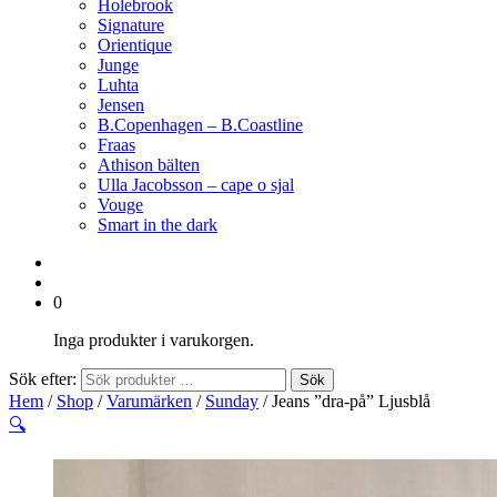
Holebrook
Signature
Orientique
Junge
Luhta
Jensen
B.Copenhagen – B.Coastline
Fraas
Athison bälten
Ulla Jacobsson – cape o sjal
Vouge
Smart in the dark
0
Inga produkter i varukorgen.
Sök efter:
Sök
Hem
/
Shop
/
Varumärken
/
Sunday
/ Jeans ”dra-på” Ljusblå
🔍