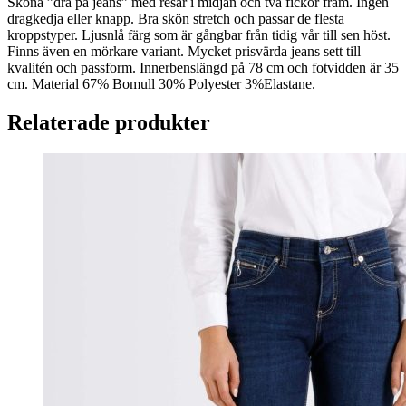
Sköna ”dra på jeans” med resår i midjan och två fickor fram. Ingen
dragkedja eller knapp. Bra skön stretch och passar de flesta
kroppstyper. Ljusnlå färg som är gångbar från tidig vår till sen höst.
Finns även en mörkare variant. Mycket prisvärda jeans sett till
kvalitén och passform. Innerbenslängd på 78 cm och fotvidden är 35
cm. Material 67% Bomull 30% Polyester 3%Elastane.
Relaterade produkter