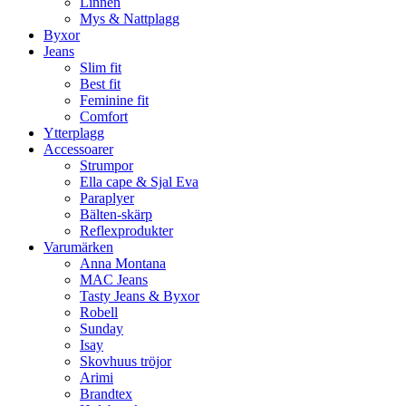
Linnen
Mys & Nattplagg
Byxor
Jeans
Slim fit
Best fit
Feminine fit
Comfort
Ytterplagg
Accessoarer
Strumpor
Ella cape & Sjal Eva
Paraplyer
Bälten-skärp
Reflexprodukter
Varumärken
Anna Montana
MAC Jeans
Tasty Jeans & Byxor
Robell
Sunday
Isay
Skovhuus tröjor
Arimi
Brandtex