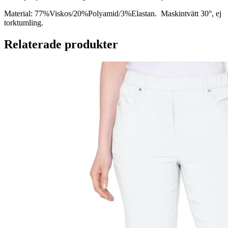
Material:
77%Viskos/20%Polyamid/3%Elastan. Maskintvätt 30°, ej
torktumling.
Relaterade produkter