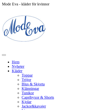
Mode Eva - kläder för kvinnor
Hem
Nyheter
Kläder
Toppar
Tröjor
Blus & Skjorta
Klänningar
Tunikor
Capribyxor & Shorts
Kjolar
Jackor&kavajer