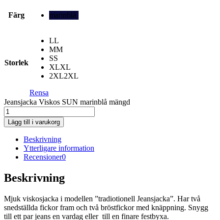
Färg
marinblå
L
L
M
M
S
S
Storlek
XL
XL
2XL
2XL
Rensa
Jeansjacka Viskos SUN marinblå mängd
Lägg till i varukorg
Beskrivning
Ytterligare information
Recensioner
0
Beskrivning
Mjuk viskosjacka i modellen ”tradiotionell Jeansjacka”. Har två
snedställda fickor fram och två bröstfickor med knäppning. Snygg
till ett par jeans en vardag eller till en finare festbyxa.