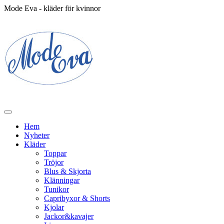
Mode Eva - kläder för kvinnor
Hem
Nyheter
Kläder
Toppar
Tröjor
Blus & Skjorta
Klänningar
Tunikor
Capribyxor & Shorts
Kjolar
Jackor&kavajer