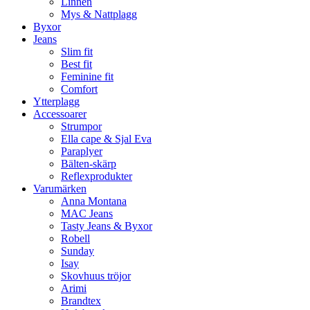
Linnen
Mys & Nattplagg
Byxor
Jeans
Slim fit
Best fit
Feminine fit
Comfort
Ytterplagg
Accessoarer
Strumpor
Ella cape & Sjal Eva
Paraplyer
Bälten-skärp
Reflexprodukter
Varumärken
Anna Montana
MAC Jeans
Tasty Jeans & Byxor
Robell
Sunday
Isay
Skovhuus tröjor
Arimi
Brandtex