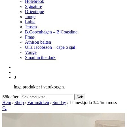
Holebrook
Signature
Orientique
Junge
Luhta
Jensen
B.Copenhagen – B.Coastline
Fraas
Athison bälten
Ulla Jacobsson – cape o sjal
Vouge
Smart in the dark
0
Inga produkter i varukorgen.
Sök efter:
Sök
Hem
/
Shop
/
Varumärken
/
Sunday
/ Linneskjorta 3/4 ärm moss
🔍