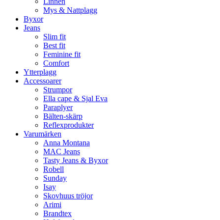
Linnen
Mys & Nattplagg
Byxor
Jeans
Slim fit
Best fit
Feminine fit
Comfort
Ytterplagg
Accessoarer
Strumpor
Ella cape & Sjal Eva
Paraplyer
Bälten-skärp
Reflexprodukter
Varumärken
Anna Montana
MAC Jeans
Tasty Jeans & Byxor
Robell
Sunday
Isay
Skovhuus tröjor
Arimi
Brandtex