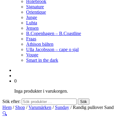
Holebrook
Signature
Orientique
Junge
Luhta
Jensen
B.Copenhagen – B.Coastline
Fraas
Athison bälten
Ulla Jacobsson – cape o sjal
Vouge
Smart in the dark
0
Inga produkter i varukorgen.
Sök efter:
Sök
Hem
/
Shop
/
Varumärken
/
Sunday
/ Randig pullover Sand
🔍