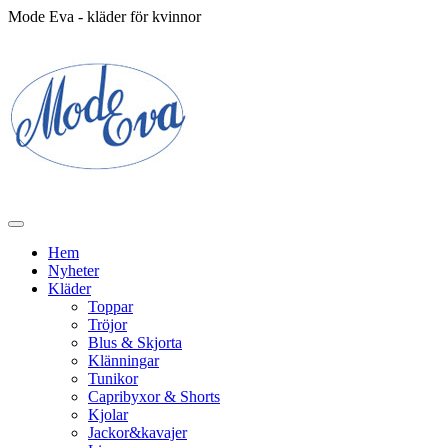
Mode Eva - kläder för kvinnor
Hem
Nyheter
Kläder
Toppar
Tröjor
Blus & Skjorta
Klänningar
Tunikor
Capribyxor & Shorts
Kjolar
Jackor&kavajer