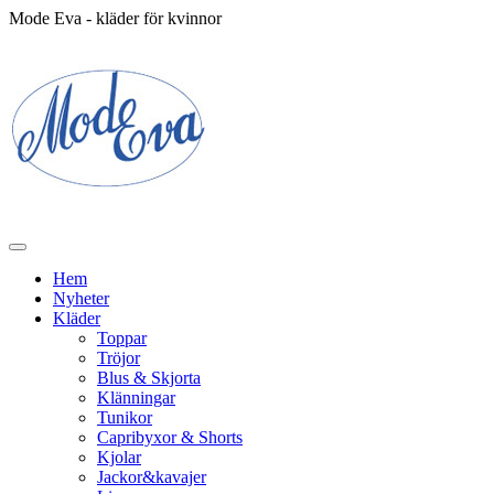
Mode Eva - kläder för kvinnor
Hem
Nyheter
Kläder
Toppar
Tröjor
Blus & Skjorta
Klänningar
Tunikor
Capribyxor & Shorts
Kjolar
Jackor&kavajer