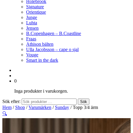
Holebrook
Signature
Orientique
Junge
Luhta
Jensen
B.Copenhagen – B.Coastline
Fraas
Athison bälten
Ulla Jacobsson – cape o sjal
Vouge
Smart in the dark
0
Inga produkter i varukorgen.
Sök efter:
Sök
Hem
/
Shop
/
Varumärken
/
Sunday
/ Topp 3/4 ärm
🔍