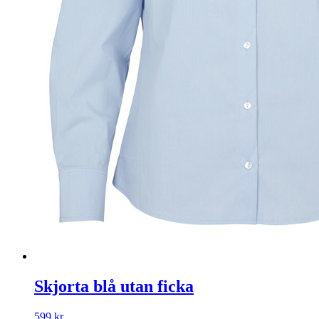
Skjorta blå utan ficka
599
kr