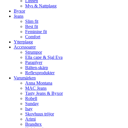
Linnen
Mys & Nattplagg
Byxor
Jeans
Slim fit
Best fit
Feminine fit
Comfort
Ytterplagg
Accessoarer
Strumpor
Ella cape & Sjal Eva
Paraplyer
Bälten-skärp
Reflexprodukter
Varumärken
Anna Montana
MAC Jeans
Tasty Jeans & Byxor
Robell
Sunday
Isay
Skovhuus tröjor
Arimi
Brandtex