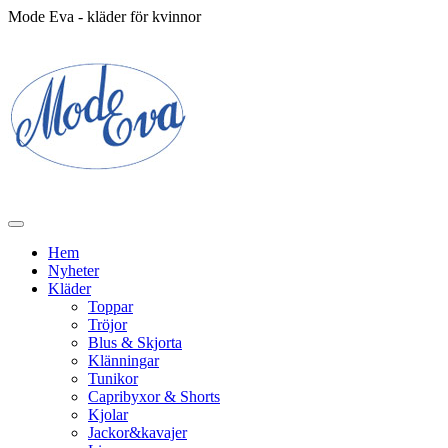
Mode Eva - kläder för kvinnor
Hem
Nyheter
Kläder
Toppar
Tröjor
Blus & Skjorta
Klänningar
Tunikor
Capribyxor & Shorts
Kjolar
Jackor&kavajer