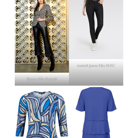
coated jeans från MAC
Byxor från Robell