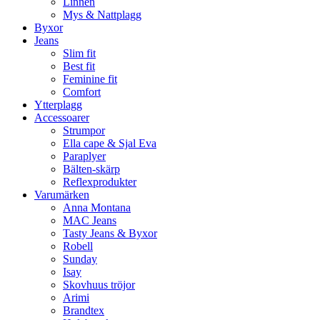
Linnen
Mys & Nattplagg
Byxor
Jeans
Slim fit
Best fit
Feminine fit
Comfort
Ytterplagg
Accessoarer
Strumpor
Ella cape & Sjal Eva
Paraplyer
Bälten-skärp
Reflexprodukter
Varumärken
Anna Montana
MAC Jeans
Tasty Jeans & Byxor
Robell
Sunday
Isay
Skovhuus tröjor
Arimi
Brandtex