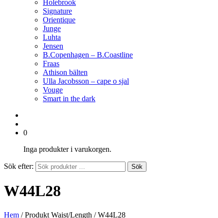
Holebrook
Signature
Orientique
Junge
Luhta
Jensen
B.Copenhagen – B.Coastline
Fraas
Athison bälten
Ulla Jacobsson – cape o sjal
Vouge
Smart in the dark
0
Inga produkter i varukorgen.
Sök efter:
Sök
W44L28
Hem
/ Produkt Waist/Length / W44L28