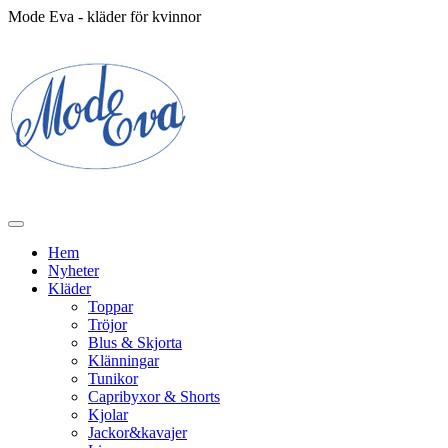
Mode Eva - kläder för kvinnor
Hem
Nyheter
Kläder
Toppar
Tröjor
Blus & Skjorta
Klänningar
Tunikor
Capribyxor & Shorts
Kjolar
Jackor&kavajer