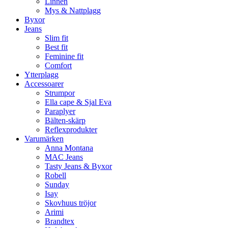
Linnen
Mys & Nattplagg
Byxor
Jeans
Slim fit
Best fit
Feminine fit
Comfort
Ytterplagg
Accessoarer
Strumpor
Ella cape & Sjal Eva
Paraplyer
Bälten-skärp
Reflexprodukter
Varumärken
Anna Montana
MAC Jeans
Tasty Jeans & Byxor
Robell
Sunday
Isay
Skovhuus tröjor
Arimi
Brandtex