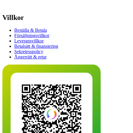
Villkor
Beställa & Betala
Försäljningsvillkor
Leveransvillkor
Betalsätt & finansiering
Sekretesspolicy
Ångerrätt & retur