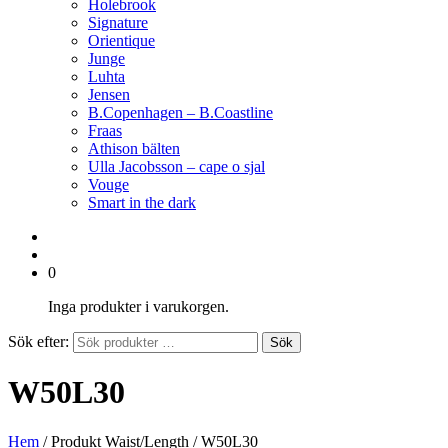
Holebrook
Signature
Orientique
Junge
Luhta
Jensen
B.Copenhagen – B.Coastline
Fraas
Athison bälten
Ulla Jacobsson – cape o sjal
Vouge
Smart in the dark
0
Inga produkter i varukorgen.
Sök efter:
Sök
W50L30
Hem
/ Produkt Waist/Length / W50L30