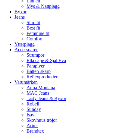
Linnen
Mys & Nattplagg
Byxor
Jeans
Slim fit
Best fit
Feminine fit
Comfort
Ytterplagg
Accessoarer
Strumpor
Ella cape & Sjal Eva
Paraplyer
Bälten-skärp
Reflexprodukter
Varumärken
Anna Montana
MAC Jeans
Tasty Jeans & Byxor
Robell
Sunday
Isay
Skovhuus tröjor
Arimi
Brandtex