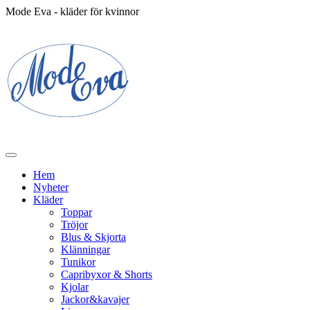
Mode Eva - kläder för kvinnor
Hem
Nyheter
Kläder
Toppar
Tröjor
Blus & Skjorta
Klänningar
Tunikor
Capribyxor & Shorts
Kjolar
Jackor&kavajer