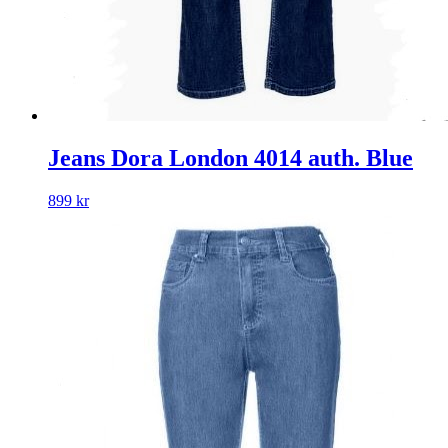
Jeans Dora London 4014 auth. Blue
899
kr