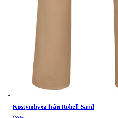
Kostymbyxa från Robell Sand
699
kr