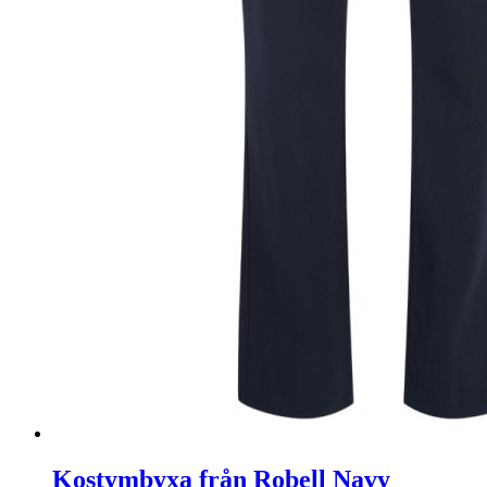
Kostymbyxa från Robell Navy