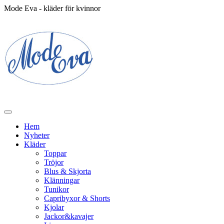
Mode Eva - kläder för kvinnor
Hem
Nyheter
Kläder
Toppar
Tröjor
Blus & Skjorta
Klänningar
Tunikor
Capribyxor & Shorts
Kjolar
Jackor&kavajer