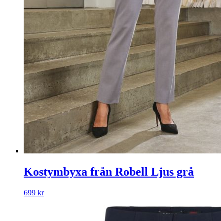
Kostymbyxa från Robell Ljus grå
699
kr