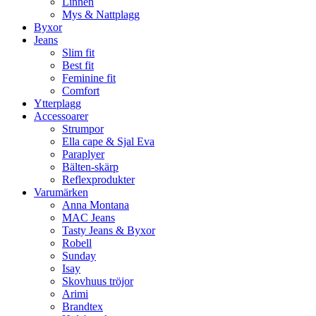
Linnen
Mys & Nattplagg
Byxor
Jeans
Slim fit
Best fit
Feminine fit
Comfort
Ytterplagg
Accessoarer
Strumpor
Ella cape & Sjal Eva
Paraplyer
Bälten-skärp
Reflexprodukter
Varumärken
Anna Montana
MAC Jeans
Tasty Jeans & Byxor
Robell
Sunday
Isay
Skovhuus tröjor
Arimi
Brandtex