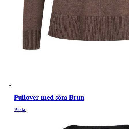
Pullover med söm Brun
599
kr