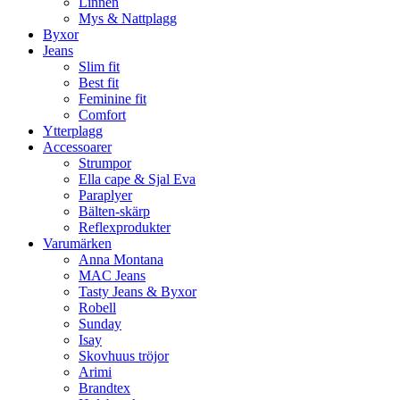
Linnen
Mys & Nattplagg
Byxor
Jeans
Slim fit
Best fit
Feminine fit
Comfort
Ytterplagg
Accessoarer
Strumpor
Ella cape & Sjal Eva
Paraplyer
Bälten-skärp
Reflexprodukter
Varumärken
Anna Montana
MAC Jeans
Tasty Jeans & Byxor
Robell
Sunday
Isay
Skovhuus tröjor
Arimi
Brandtex