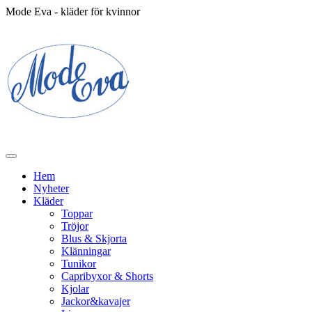
Mode Eva - kläder för kvinnor
Hem
Nyheter
Kläder
Toppar
Tröjor
Blus & Skjorta
Klänningar
Tunikor
Capribyxor & Shorts
Kjolar
Jackor&kavajer