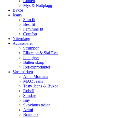
Linnen
Mys & Nattplagg
Byxor
Jeans
Slim fit
Best fit
Feminine fit
Comfort
Ytterplagg
Accessoarer
Strumpor
Ella cape & Sjal Eva
Paraplyer
Bälten-skärp
Reflexprodukter
Varumärken
Anna Montana
MAC Jeans
Tasty Jeans & Byxor
Robell
Sunday
Isay
Skovhuus tröjor
Arimi
Brandtex