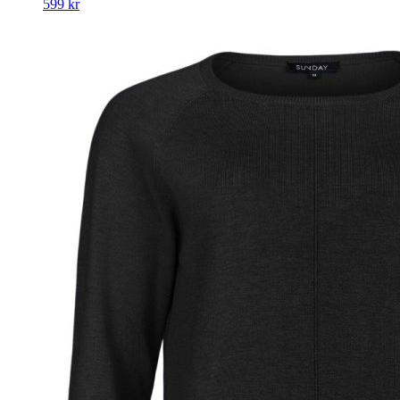
599
kr