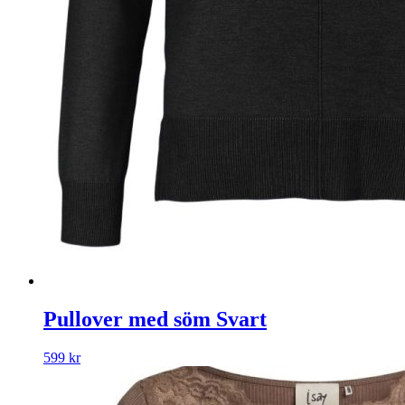
Pullover med söm Svart
599
kr