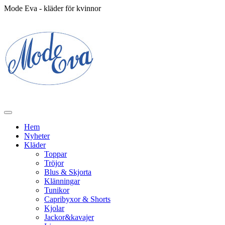
Mode Eva - kläder för kvinnor
Hem
Nyheter
Kläder
Toppar
Tröjor
Blus & Skjorta
Klänningar
Tunikor
Capribyxor & Shorts
Kjolar
Jackor&kavajer