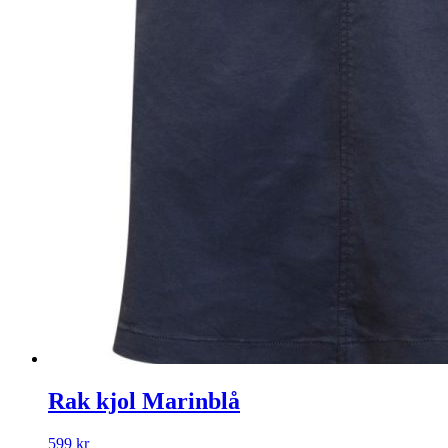
Rak kjol Marinblå
599
kr