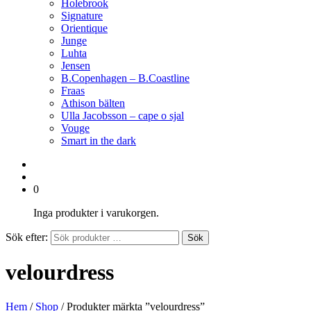
Holebrook
Signature
Orientique
Junge
Luhta
Jensen
B.Copenhagen – B.Coastline
Fraas
Athison bälten
Ulla Jacobsson – cape o sjal
Vouge
Smart in the dark
0
Inga produkter i varukorgen.
Sök efter:
Sök
velourdress
Hem
/
Shop
/ Produkter märkta ”velourdress”