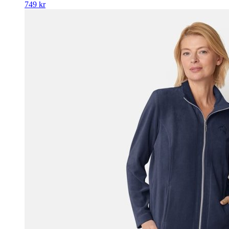
749
kr