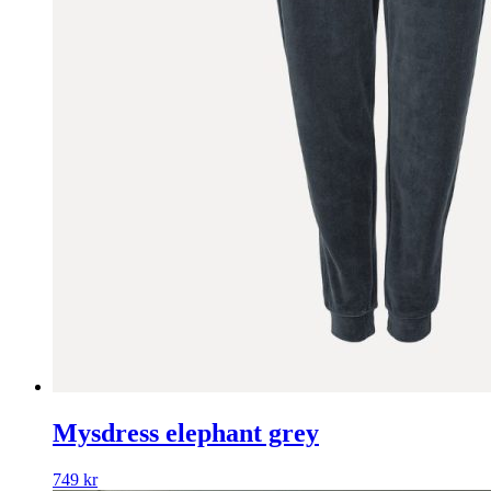
Mysdress elephant grey
749
kr