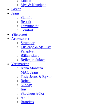
Linnen
Mys & Nattplagg
Byxor
Jeans
Slim fit
Best fit
Feminine fit
Comfort
Ytterplagg
Accessoarer
Strumpor
Ella cape & Sjal Eva
Paraplyer
Bälten-skärp
Reflexprodukter
Varumärken
Anna Montana
MAC Jeans
Tasty Jeans & Byxor
Robell
Sunday
Isay
Skovhuus tröjor
Arimi
Brandtex