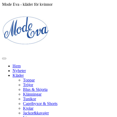
Mode Eva - kläder för kvinnor
Hem
Nyheter
Kläder
Toppar
Tröjor
Blus & Skjorta
Klänningar
Tunikor
Capribyxor & Shorts
Kjolar
Jackor&kavajer