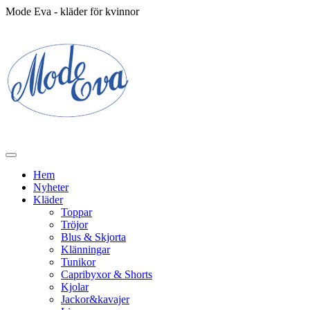
Mode Eva - kläder för kvinnor
Hem
Nyheter
Kläder
Toppar
Tröjor
Blus & Skjorta
Klänningar
Tunikor
Capribyxor & Shorts
Kjolar
Jackor&kavajer