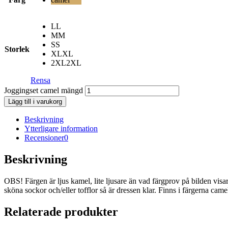
L
L
M
M
S
S
Storlek
XL
XL
2XL
2XL
Rensa
Joggingset camel mängd
Lägg till i varukorg
Beskrivning
Ytterligare information
Recensioner
0
Beskrivning
OBS! Färgen är ljus kamel, lite ljusare än vad färgprov på bilden vis
sköna sockor och/eller tofflor så är dressen klar. Finns i färgerna c
Relaterade produkter