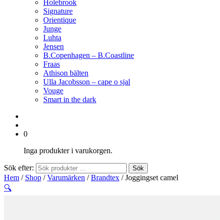
Holebrook
Signature
Orientique
Junge
Luhta
Jensen
B.Copenhagen – B.Coastline
Fraas
Athison bälten
Ulla Jacobsson – cape o sjal
Vouge
Smart in the dark
0
Inga produkter i varukorgen.
Sök efter:
Sök
Hem
/
Shop
/
Varumärken
/
Brandtex
/ Joggingset camel
🔍