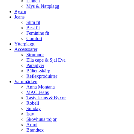
Linnen
Mys & Nattplagg
Byxor
Jeans
Slim fit
Best fit
Feminine fit
Comfort
Ytterplagg
Accessoarer
Strumpor
Ella cape & Sjal Eva
Paraplyer
Bälten-skärp
Reflexprodukter
Varumärken
Anna Montana
MAC Jeans
Tasty Jeans & Byxor
Robell
Sunday
Isay
Skovhuus tröjor
Arimi
Brandtex