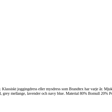
ar. Klassiskt joggingdress eller mysdress som Brandtex har varje år. Mj
amel, grey mellange, lavender och navy blue. Material 80% Bomull 20% P