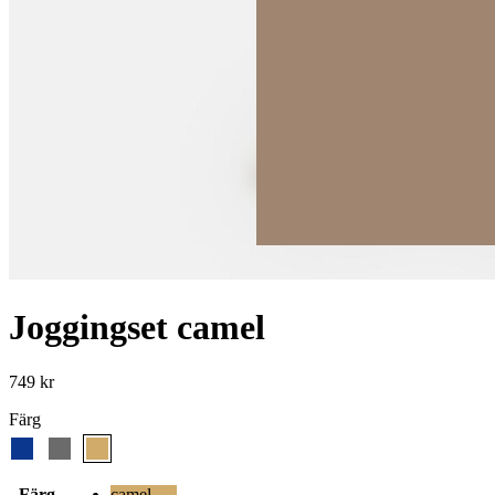
Joggingset camel
749
kr
Färg
Färg
camel