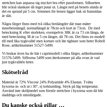
stretchen kan anpassa sig mycket bra efter passformen. Silhuetten
blir också slankare då inget putar ut. Längst ned på benets utsida är
det en sprund på 5 cm. Sömmen för benen ligger bak så framsidan
är slät.
Några färger finns med två olika benlängder där man mäter
innerbenslängd, normallängd är 78cm och kort är 73cm. De med
beteckning K efter storleken, exempelvis 38K är ca 73 cm långa, de
med beteckning 38 är ca 5 cm längre, då 78 cm. Det finns en modell
till med lika tygkvalité men kortare och lite tightare som heter Robell
Rose, artikelnummer 51527-5499.
Vi brukar även ha de här i caprimodell i olika färger, artikelnummer
51576-5499. Siffrorna 5499 som återkommer på alla ovan är vad
just tygkvalitén heter.
Skötselråd
Material är 72% Viscose 24% Polyamide 4% Elastan. Tvätta
byxorna in- och ut i 30°, ej torktumling. Stryk på låg temperatur.
Använd inte sköljmedel som förstör stretchen i byxorna som då blir
sladdriga och missfärgade.
Du kanske också gillar …