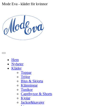
Mode Eva - kläder för kvinnor
Hem
Nyheter
Kläder
Toppar
Tröjor
Blus & Skjorta
Klänningar
Tunikor
Capribyxor & Shorts
Kjolar
Jackor&kavajer