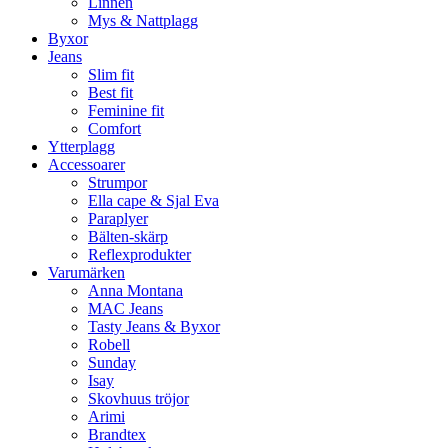
Linnen
Mys & Nattplagg
Byxor
Jeans
Slim fit
Best fit
Feminine fit
Comfort
Ytterplagg
Accessoarer
Strumpor
Ella cape & Sjal Eva
Paraplyer
Bälten-skärp
Reflexprodukter
Varumärken
Anna Montana
MAC Jeans
Tasty Jeans & Byxor
Robell
Sunday
Isay
Skovhuus tröjor
Arimi
Brandtex