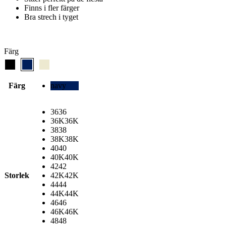
Finns i fler färger
Bra strech i tyget
Färg
Färg
navy
36
36
36K
36K
38
38
38K
38K
40
40
40K
40K
42
42
Storlek
42K
42K
44
44
44K
44K
46
46
46K
46K
48
48