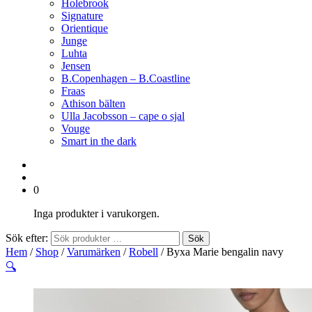
Holebrook
Signature
Orientique
Junge
Luhta
Jensen
B.Copenhagen – B.Coastline
Fraas
Athison bälten
Ulla Jacobsson – cape o sjal
Vouge
Smart in the dark
0
Inga produkter i varukorgen.
Sök efter:
Sök
Hem
/
Shop
/
Varumärken
/
Robell
/ Byxa Marie bengalin navy
🔍