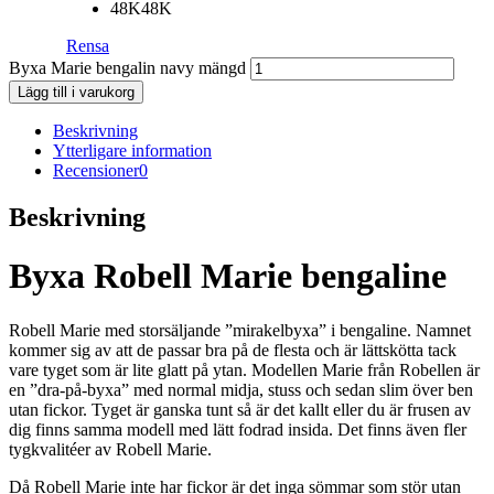
48K
48K
Rensa
Byxa Marie bengalin navy mängd
Lägg till i varukorg
Beskrivning
Ytterligare information
Recensioner
0
Beskrivning
Byxa Robell Marie bengaline
Robell Marie med storsäljande ”mirakelbyxa” i bengaline. Namnet
kommer sig av att de passar bra på de flesta och är lättskötta tack
vare tyget som är lite glatt på ytan. Modellen Marie från Robellen är
en ”dra-på-byxa” med normal midja, stuss och sedan slim över ben
utan fickor. Tyget är ganska tunt så är det kallt eller du är frusen av
dig finns samma modell med lätt fodrad insida. Det finns även fler
tygkvalitéer av Robell Marie.
Då Robell Marie inte har fickor är det inga sömmar som stör utan