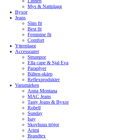
Linnen
Mys & Nattplagg
Byxor
Jeans
Slim fit
Best fit
Feminine fit
Comfort
Ytterplagg
Accessoarer
Strumpor
Ella cape & Sjal Eva
Paraplyer
Bälten-skärp
Reflexprodukter
Varumärken
Anna Montana
MAC Jeans
Tasty Jeans & Byxor
Robell
Sunday
Isay
Skovhuus tröjor
Arimi
Brandtex