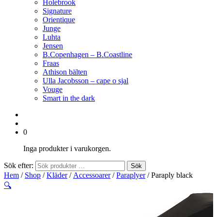
Holebrook
Signature
Orientique
Junge
Luhta
Jensen
B.Copenhagen – B.Coastline
Fraas
Athison bälten
Ulla Jacobsson – cape o sjal
Vouge
Smart in the dark
0
Inga produkter i varukorgen.
Sök efter:
Sök
Hem
/
Shop
/
Kläder
/
Accessoarer
/
Paraplyer
/ Paraply black
🔍