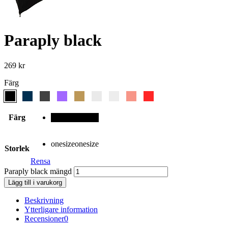
Paraply black
269
kr
Färg
Färg
black
onesize
onesize
Storlek
Rensa
Paraply black mängd
Lägg till i varukorg
Beskrivning
Ytterligare information
Recensioner
0