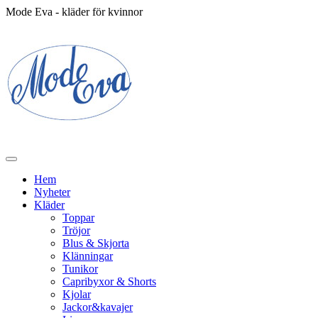
Mode Eva - kläder för kvinnor
Hem
Nyheter
Kläder
Toppar
Tröjor
Blus & Skjorta
Klänningar
Tunikor
Capribyxor & Shorts
Kjolar
Jackor&kavajer