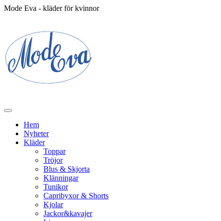
Mode Eva - kläder för kvinnor
Hem
Nyheter
Kläder
Toppar
Tröjor
Blus & Skjorta
Klänningar
Tunikor
Capribyxor & Shorts
Kjolar
Jackor&kavajer