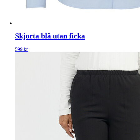
Skjorta blå utan ficka
599
kr