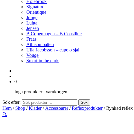
Holebrook
Signature
Orientique
Junge
Luhta
Jensen
B.Copenhagen – B.Coastline
Fraas
Athison bälten
Ulla Jacobsson – cape o sjal
Vouge
Smart in the dark
0
Inga produkter i varukorgen.
Sök efter:
Sök
Hem
/
Shop
/
Kläder
/
Accessoarer
/
Reflexprodukter
/ Rynkad reflex
🔍