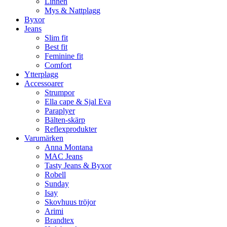
Linnen
Mys & Nattplagg
Byxor
Jeans
Slim fit
Best fit
Feminine fit
Comfort
Ytterplagg
Accessoarer
Strumpor
Ella cape & Sjal Eva
Paraplyer
Bälten-skärp
Reflexprodukter
Varumärken
Anna Montana
MAC Jeans
Tasty Jeans & Byxor
Robell
Sunday
Isay
Skovhuus tröjor
Arimi
Brandtex