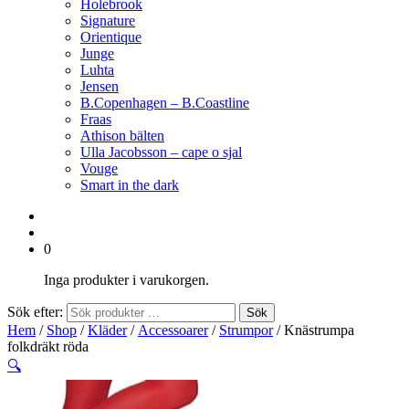
Holebrook
Signature
Orientique
Junge
Luhta
Jensen
B.Copenhagen – B.Coastline
Fraas
Athison bälten
Ulla Jacobsson – cape o sjal
Vouge
Smart in the dark
0
Inga produkter i varukorgen.
Sök efter:
Sök
Hem
/
Shop
/
Kläder
/
Accessoarer
/
Strumpor
/ Knästrumpa
folkdräkt röda
🔍