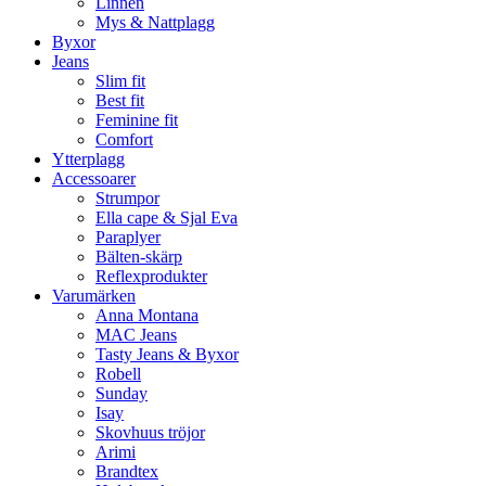
Linnen
Mys & Nattplagg
Byxor
Jeans
Slim fit
Best fit
Feminine fit
Comfort
Ytterplagg
Accessoarer
Strumpor
Ella cape & Sjal Eva
Paraplyer
Bälten-skärp
Reflexprodukter
Varumärken
Anna Montana
MAC Jeans
Tasty Jeans & Byxor
Robell
Sunday
Isay
Skovhuus tröjor
Arimi
Brandtex