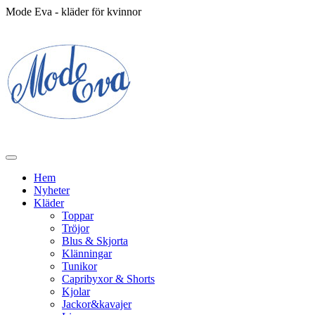
Mode Eva - kläder för kvinnor
Hem
Nyheter
Kläder
Toppar
Tröjor
Blus & Skjorta
Klänningar
Tunikor
Capribyxor & Shorts
Kjolar
Jackor&kavajer