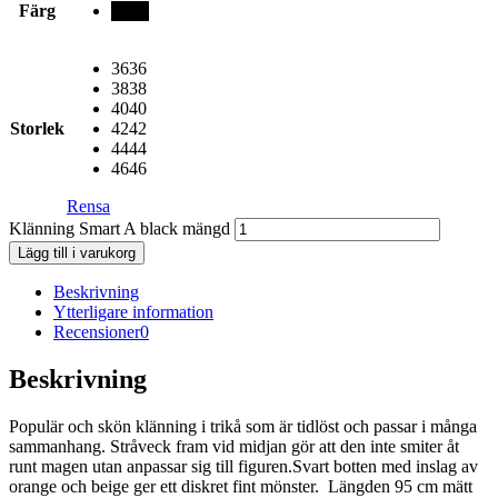
Färg
black
36
36
38
38
40
40
Storlek
42
42
44
44
46
46
Rensa
Klänning Smart A black mängd
Lägg till i varukorg
Beskrivning
Ytterligare information
Recensioner
0
Beskrivning
Populär och skön klänning i trikå som är tidlöst och passar i många
sammanhang. Stråveck fram vid midjan gör att den inte smiter åt
runt magen utan anpassar sig till figuren.Svart botten med inslag av
orange och beige ger ett diskret fint mönster. Längden 95 cm mätt