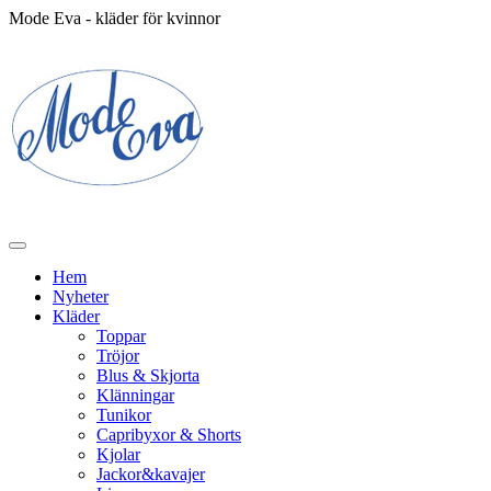
Mode Eva - kläder för kvinnor
Hem
Nyheter
Kläder
Toppar
Tröjor
Blus & Skjorta
Klänningar
Tunikor
Capribyxor & Shorts
Kjolar
Jackor&kavajer