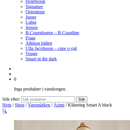
Holebrook
Signature
Orientique
Junge
Luhta
Jensen
B.Copenhagen – B.Coastline
Fraas
Athison bälten
Ulla Jacobsson – cape o sjal
Vouge
Smart in the dark
0
Inga produkter i varukorgen.
Sök efter:
Sök
Hem
/
Shop
/
Varumärken
/
Arimi
/ Klänning Smart A black
🔍