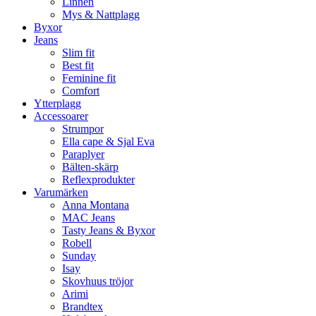
Linnen
Mys & Nattplagg
Byxor
Jeans
Slim fit
Best fit
Feminine fit
Comfort
Ytterplagg
Accessoarer
Strumpor
Ella cape & Sjal Eva
Paraplyer
Bälten-skärp
Reflexprodukter
Varumärken
Anna Montana
MAC Jeans
Tasty Jeans & Byxor
Robell
Sunday
Isay
Skovhuus tröjor
Arimi
Brandtex