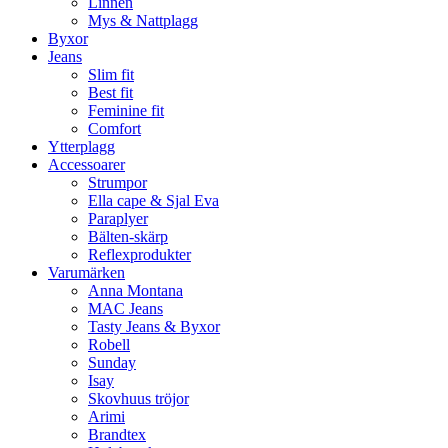
Linnen
Mys & Nattplagg
Byxor
Jeans
Slim fit
Best fit
Feminine fit
Comfort
Ytterplagg
Accessoarer
Strumpor
Ella cape & Sjal Eva
Paraplyer
Bälten-skärp
Reflexprodukter
Varumärken
Anna Montana
MAC Jeans
Tasty Jeans & Byxor
Robell
Sunday
Isay
Skovhuus tröjor
Arimi
Brandtex