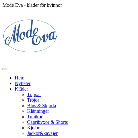
Mode Eva - kläder för kvinnor
Hem
Nyheter
Kläder
Toppar
Tröjor
Blus & Skjorta
Klänningar
Tunikor
Capribyxor & Shorts
Kjolar
Jackor&kavajer