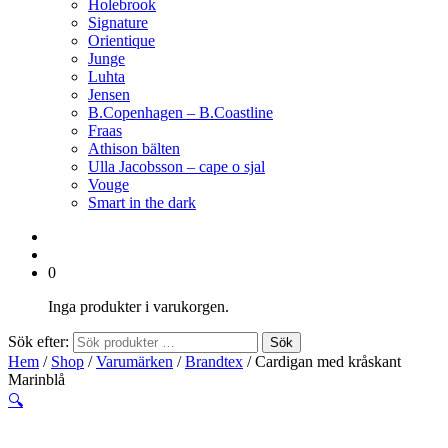
Holebrook
Signature
Orientique
Junge
Luhta
Jensen
B.Copenhagen – B.Coastline
Fraas
Athison bälten
Ulla Jacobsson – cape o sjal
Vouge
Smart in the dark
0
Inga produkter i varukorgen.
Sök efter:
Sök
Hem
/
Shop
/
Varumärken
/
Brandtex
/ Cardigan med kråskant
Marinblå
🔍