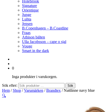
Holebrook
Signature
Orientique
Junge
Luhta
Jensen
B.Copenhagen – B.Coastline
Fraas
Athison bälten
Ulla Jacobsson – cape o sjal
Vouge
Smart in the dark
0
Inga produkter i varukorgen.
Sök efter:
Sök
Hem
/
Shop
/
Varumärken
/
Brandtex
/ Nattlinne navy blue
🔍