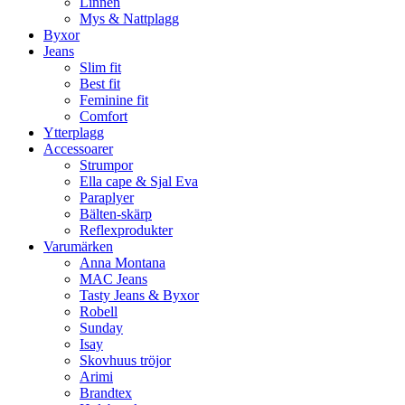
Linnen
Mys & Nattplagg
Byxor
Jeans
Slim fit
Best fit
Feminine fit
Comfort
Ytterplagg
Accessoarer
Strumpor
Ella cape & Sjal Eva
Paraplyer
Bälten-skärp
Reflexprodukter
Varumärken
Anna Montana
MAC Jeans
Tasty Jeans & Byxor
Robell
Sunday
Isay
Skovhuus tröjor
Arimi
Brandtex