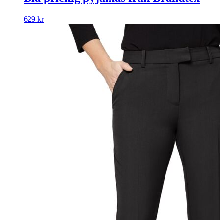
629
kr