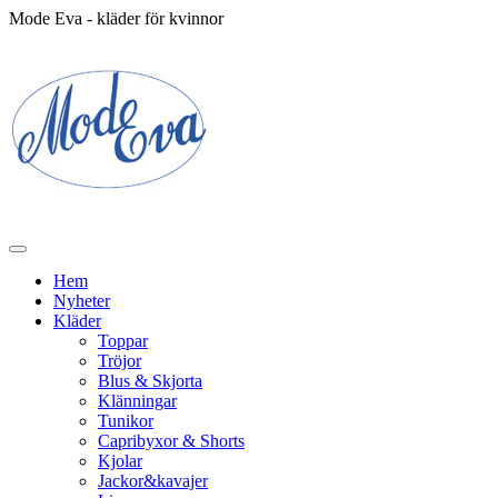
Mode Eva - kläder för kvinnor
Hem
Nyheter
Kläder
Toppar
Tröjor
Blus & Skjorta
Klänningar
Tunikor
Capribyxor & Shorts
Kjolar
Jackor&kavajer