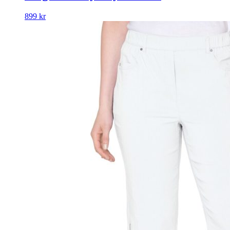
899
kr