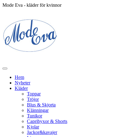
Mode Eva - kläder för kvinnor
Hem
Nyheter
Kläder
Toppar
Tröjor
Blus & Skjorta
Klänningar
Tunikor
Capribyxor & Shorts
Kjolar
Jackor&kavajer