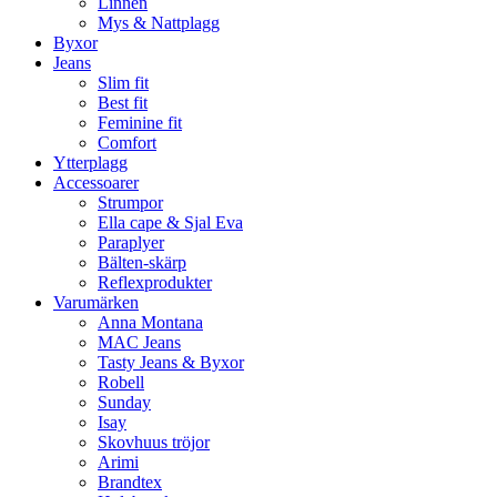
Linnen
Mys & Nattplagg
Byxor
Jeans
Slim fit
Best fit
Feminine fit
Comfort
Ytterplagg
Accessoarer
Strumpor
Ella cape & Sjal Eva
Paraplyer
Bälten-skärp
Reflexprodukter
Varumärken
Anna Montana
MAC Jeans
Tasty Jeans & Byxor
Robell
Sunday
Isay
Skovhuus tröjor
Arimi
Brandtex