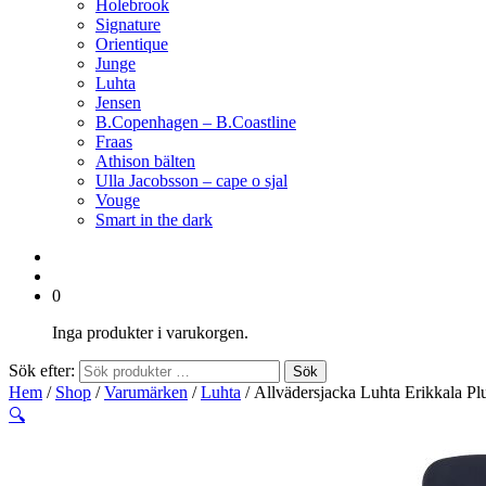
Holebrook
Signature
Orientique
Junge
Luhta
Jensen
B.Copenhagen – B.Coastline
Fraas
Athison bälten
Ulla Jacobsson – cape o sjal
Vouge
Smart in the dark
0
Inga produkter i varukorgen.
Sök efter:
Sök
Hem
/
Shop
/
Varumärken
/
Luhta
/ Allvädersjacka Luhta Erikkala Pl
🔍