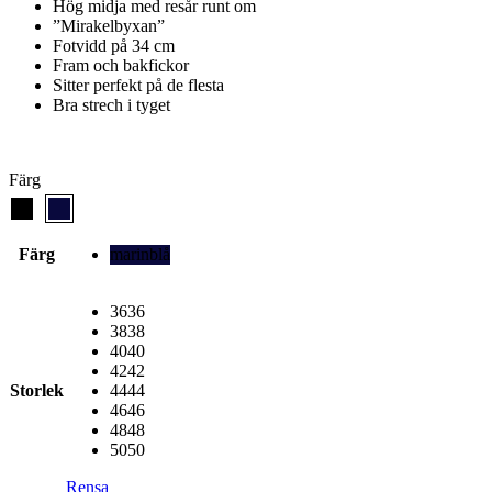
Hög midja med resår runt om
”Mirakelbyxan”
Fotvidd på 34 cm
Fram och bakfickor
Sitter perfekt på de flesta
Bra strech i tyget
Färg
Färg
marinblå
36
36
38
38
40
40
42
42
Storlek
44
44
46
46
48
48
50
50
Rensa