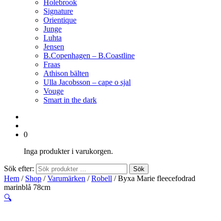
Holebrook
Signature
Orientique
Junge
Luhta
Jensen
B.Copenhagen – B.Coastline
Fraas
Athison bälten
Ulla Jacobsson – cape o sjal
Vouge
Smart in the dark
0
Inga produkter i varukorgen.
Sök efter:
Sök
Hem
/
Shop
/
Varumärken
/
Robell
/ Byxa Marie fleecefodrad
marinblå 78cm
🔍