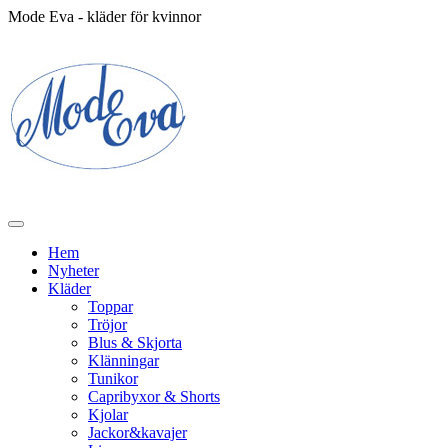
Mode Eva - kläder för kvinnor
Hem
Nyheter
Kläder
Toppar
Tröjor
Blus & Skjorta
Klänningar
Tunikor
Capribyxor & Shorts
Kjolar
Jackor&kavajer