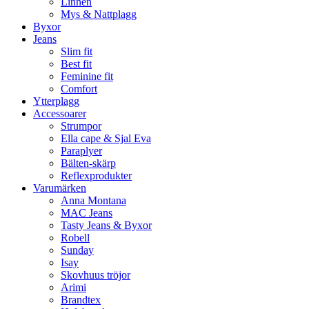
Linnen
Mys & Nattplagg
Byxor
Jeans
Slim fit
Best fit
Feminine fit
Comfort
Ytterplagg
Accessoarer
Strumpor
Ella cape & Sjal Eva
Paraplyer
Bälten-skärp
Reflexprodukter
Varumärken
Anna Montana
MAC Jeans
Tasty Jeans & Byxor
Robell
Sunday
Isay
Skovhuus tröjor
Arimi
Brandtex