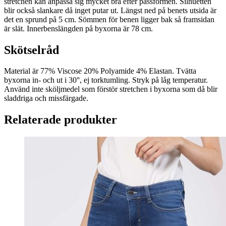
stretchen kan anpassa sig mycket bra efter passformen. Silhuetten
blir också slankare då inget putar ut. Längst ned på benets utsida är
det en sprund på 5 cm. Sömmen för benen ligger bak så framsidan
är slät. Innerbenslängden på byxorna är 78 cm.
Skötselråd
Material är 77% Viscose 20% Polyamide 4% Elastan. Tvätta
byxorna in- och ut i 30°, ej torktumling. Stryk på låg temperatur.
Använd inte sköljmedel som förstör stretchen i byxorna som då blir
sladdriga och missfärgade.
Relaterade produkter