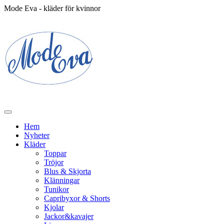
Mode Eva - kläder för kvinnor
Hem
Nyheter
Kläder
Toppar
Tröjor
Blus & Skjorta
Klänningar
Tunikor
Capribyxor & Shorts
Kjolar
Jackor&kavajer