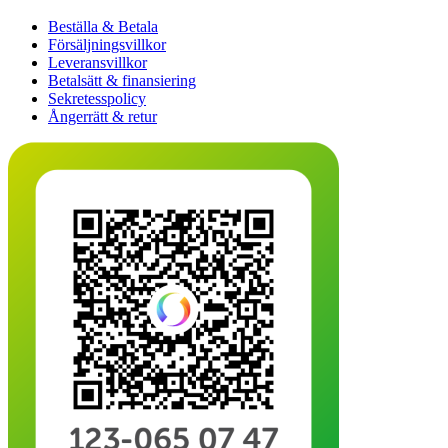
Beställa & Betala
Försäljningsvillkor
Leveransvillkor
Betalsätt & finansiering
Sekretesspolicy
Ångerrätt & retur