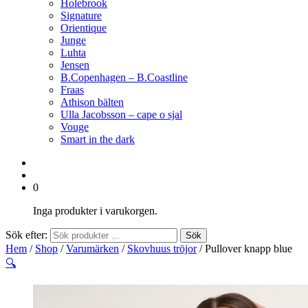
Holebrook
Signature
Orientique
Junge
Luhta
Jensen
B.Copenhagen – B.Coastline
Fraas
Athison bälten
Ulla Jacobsson – cape o sjal
Vouge
Smart in the dark
0
Inga produkter i varukorgen.
Sök efter:
Sök
Hem
/
Shop
/
Varumärken
/
Skovhuus tröjor
/ Pullover knapp blue
🔍