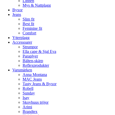
Linnen
Mys & Nattplagg
Byxor
Jeans
Slim fit
Best fit
Feminine fit
Comfort
Ytterplagg
Accessoarer
Strumpor
Ella cape & Sjal Eva
Paraplyer
Bälten-skärp
Reflexprodukter
Varumärken
Anna Montana
MAC Jeans
Tasty Jeans & Byxor
Robell
Sunday
Isay
Skovhuus tröjor
Arimi
Brandtex