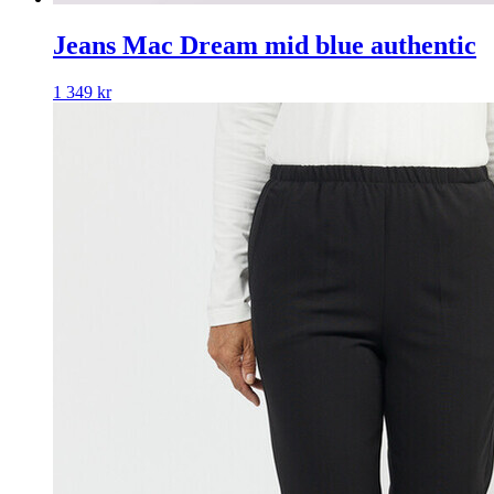
Jeans Mac Dream mid blue authentic
1 349
kr