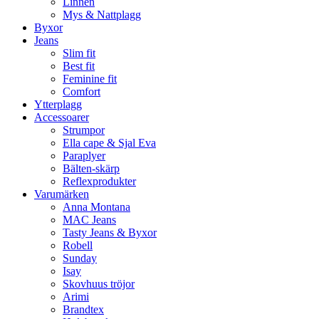
Linnen
Mys & Nattplagg
Byxor
Jeans
Slim fit
Best fit
Feminine fit
Comfort
Ytterplagg
Accessoarer
Strumpor
Ella cape & Sjal Eva
Paraplyer
Bälten-skärp
Reflexprodukter
Varumärken
Anna Montana
MAC Jeans
Tasty Jeans & Byxor
Robell
Sunday
Isay
Skovhuus tröjor
Arimi
Brandtex