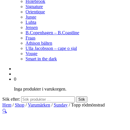
Holebrook
Signature
Orientique
Junge
Luhta
Jensen
B.Copenhagen – B.Coastline
Fraas
Athison bälten
Ulla Jacobsson – cape o sjal
Vouge
Smart in the dark
0
Inga produkter i varukorgen.
Sök efter:
Sök
Hem
/
Shop
/
Varumärken
/
Sunday
/ Topp rödmönstrad
🔍