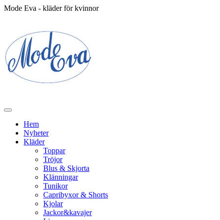
Mode Eva - kläder för kvinnor
Hem
Nyheter
Kläder
Toppar
Tröjor
Blus & Skjorta
Klänningar
Tunikor
Capribyxor & Shorts
Kjolar
Jackor&kavajer