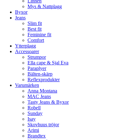
Linnen
Mys & Nattplagg
Byxor
Jeans
Slim fit
Best fit
Feminine fit
Comfort
Ytterplagg
Accessoarer
Strumpor
Ella cape & Sjal Eva
Paraplyer
Bälten-skärp
Reflexprodukter
Varumärken
Anna Montana
MAC Jeans
Tasty Jeans & Byxor
Robell
Sunday
Isay
Skovhuus tröjor
Arimi
Brandtex