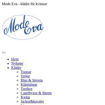
Mode Eva - kläder för kvinnor
Hem
Nyheter
Kläder
Toppar
Tröjor
Blus & Skjorta
Klänningar
Tunikor
Capribyxor & Shorts
Kjolar
Jackor&kavajer